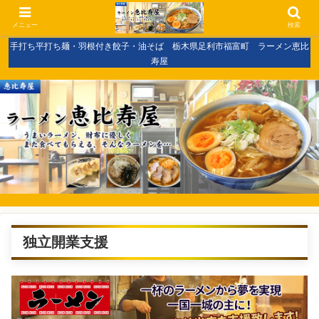
メニュー
検索
手打ち平打ち麺・羽根付き餃子・油そば 栃木県足利市福富町 ラーメン恵比
寿屋
独立開業支援