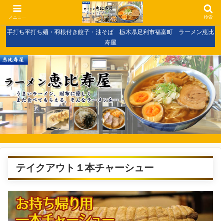
メニュー
検索
手打ち平打ち麺・羽根付き餃子・油そば 栃木県足利市福富町 ラーメン恵比
寿屋
テイクアウト１本チャーシュー