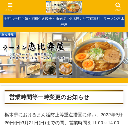
メニュー
検索
手打ち平打ち麺・羽根付き餃子・油そば 栃木県足利市福富町 ラーメン恵比
寿屋
営業時間等一時変更のお知らせ
栃木県におけるまん延防止等重点措置に伴い、2022年
2月
20日(日)
3月21日(日)までの間、営業時間を11:00～14:00