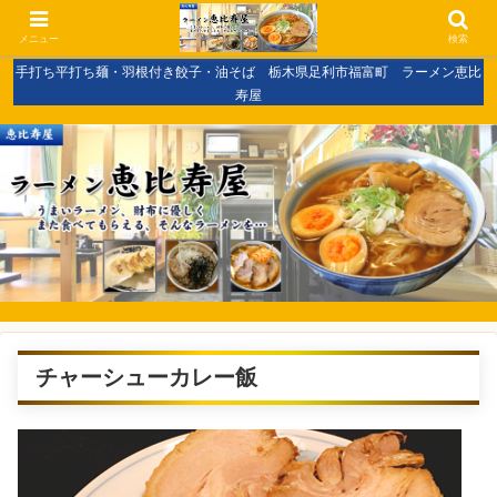
メニュー
検索
手打ち平打ち麺・羽根付き餃子・油そば 栃木県足利市福富町 ラーメン恵比
寿屋
チャーシューカレー飯