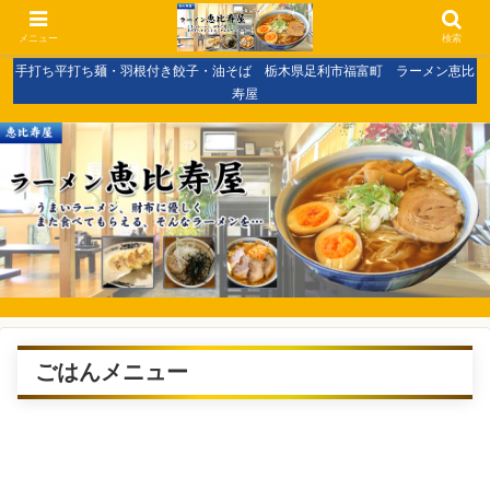
メニュー
検索
手打ち平打ち麺・羽根付き餃子・油そば 栃木県足利市福富町 ラーメン恵比
寿屋
ごはんメニュー